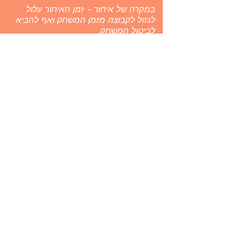
במקרה של איחור - זמן האיחור עלול
לגזול לקבוצה מזמן המשחק ואף להביא
לביטול המשחק.
יש להשמע להוראות המפעיל.
כניסה לילדים מתחת לגיל 16 בליווי
מבוגר בלבד.
טופס הסכמה
קצת עלינו
לעבוד בטיפוס אורבני
צרו קשר
אנציקלופדית הטיפוס
הצהרת נגישות
עקבו אחרינו
ירושלים