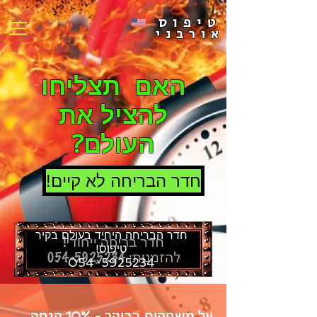
טיפוס
אורבני
האם תצליחו
להציל את
העולם?
!חדר הבריחה לא קיים
חדר הבריחה היחיד בעולם בקיר
טיפוס!
054-5925234
על משחקים בבוקר - 10% הנחה