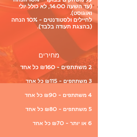
(עד השעה 14:00, לא כולל יולי
ואוגוסט).
לחיילים ולסטודנטים - 10% הנחה
(בהצגת תעודה בלבד).
מחירים
2 משתתפים - ₪160 כל אחד
3 משתתפים - ₪115 כל אחד
4 משתתפים - ₪90 כל אחד
5 משתתפים - ₪80 כל אחד
6 או יותר - ₪70 כל אחד