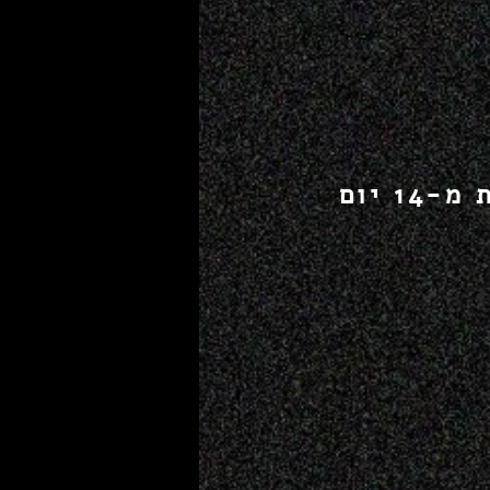
מינימום ימי הקפאה למנוי - 14 ימים (הקפאה של פחות מ-14 יום