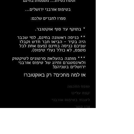
וסטודנטיות... מטפסות בחינם*
בטיפוס אורבני ירושלים...
ספרו לחברים שלכם:
* בתוקף עד סוף אוקטובר
.
** כניסה ראשונה בחינם, למי שכבר
היה בקיר - הביאו חבר חדש ו
קבלו
שניכם כנ
יסה בחינם (
פעם אחת לכל
מטפס, לא כולל נעלי טיפוס).
***
מותנה בהעלאת סרטונים לטיקטוק
ולאינסטגרם ותיוג של טיפוס אורבני
ירושלים בשניהם!
אז למה מחכים? רק באוקטובר!
טופס הסכמה
קצת עלינו
לעבוד בטיפוס אורבני
צרו קשר
אנציקלופדית הטיפוס
הצהרת נגישות