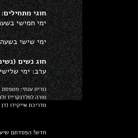
חוגי מתחילים
:
ימי חמישי בשעה 20:00 עם אמי
ימי שישי בשעה 12:00 בבוקר עם נורית
חוג נשים (נשים
ערב: ימי שלישי 
נורית ענתי: מטפסת מ
מורה לפלדנקרייז ולת
מדריכת אייקידו (דן 3) ומנחת צוותים של חינוך וטיפול.
חדש! הפסדתם ש
יע